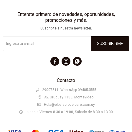
Enterate primero de novedades, oportunidades,
promociones y más.
Suscribite a nuestra newsletter.
SUSCRIBIRME



Contacto
29007511- WhatsApp 094854555
Av. Uruguay 1188, Montevideo
Hola@elpalaciodelcafe.com.uy
Lunes a Viernes 8:30 a 19:00, Sábado de 8:30 a 13:00