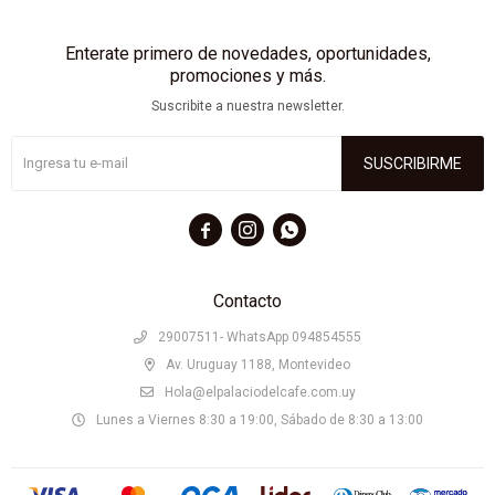
Enterate primero de novedades, oportunidades,
promociones y más.
Suscribite a nuestra newsletter.
SUSCRIBIRME



Contacto
29007511- WhatsApp 094854555
Av. Uruguay 1188, Montevideo
Hola@elpalaciodelcafe.com.uy
Lunes a Viernes 8:30 a 19:00, Sábado de 8:30 a 13:00